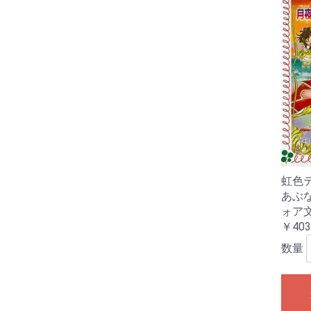
虹色
あぶ
ォア
￥403
数量