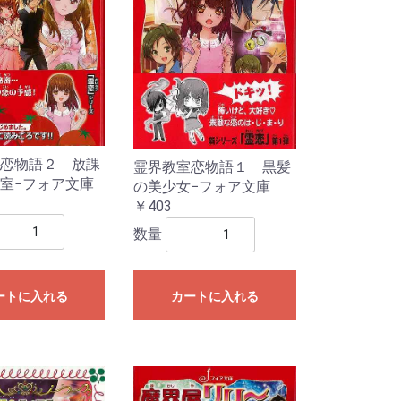
恋物語２ 放課
霊界教室恋物語１ 黒髪
室−フォア文庫
の美少女−フォア文庫
￥403
数量
ートに入れる
カートに入れる