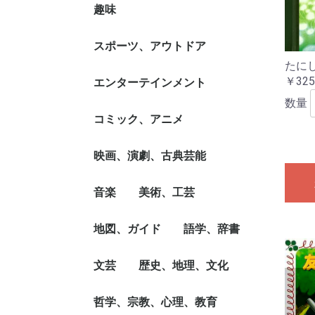
洋裁
和裁
ベビー服、子ども服
バッグ、袋物
刺繍、キルト、ステッ
編み物
その他手芸
レザー/ウッド/ペーパ
フェルト・クラフト、
その他クラフト
ペインティング
アート・フラワー
押し花
ラッピング、デコレー
折り紙、塗り絵
その他ハンド・クラフ
趣味
書道、書画、書道具
華道、花器
茶道、茶道具
舞踊、バレエ、ダン
チ、ビーズ
ー・クラフト
マスコット/小物づく
ション
ト
書集
カラオケ、歌本
カメラ、ビデオ、オー
模型、ラジコン、フィ
工作
イラスト、カット
鉄道
飛行機・船舶
ミリタリー
ギャンブル
カード・ゲーム、マジ
囲碁、将棋、麻雀、ボ
ゲーム攻略本
コレクション、収集
占い、運勢
ナンプレ
パズル、脳トレ
自動車、オートバイ
その他趣味
スポーツ、アウトドア
ディオ
ギュア
ック
ード・ゲーム
たに
￥325
球技
ゴルフ
アスリート競技
マリン・スポーツ
ウィンター・スポーツ
サイクリング、自転車
トレーニング、ランニ
武道、格闘技
アウトドア
釣り
登山
その他スポーツ/アウ
エンターテインメント
ング
トドア
数量
エンターテインメント
サブ・カルチャー
タレント、ミュージシ
雑学
精神世界
超常、オカルト
コミック、アニメ
ャン、TV
コミック、劇画
アニメ
コミック技法
コミック/アニメ関連
ライト・ノベル
映画、演劇、古典芸能
書
映画
演劇
古典芸能
音楽
美術、工芸
クラシック
ロック、ジャズ、ポッ
ワールド・ミュージッ
音楽教本、曲集、スコ
音楽理論/評論、音楽
音楽/楽器入門書
地図、ガイド
作品集
絵画技法書
美術評論、美術史、作
デザイン
建築デザイン、建築遺
彫刻、工芸、陶芸
写真技法/テクニック
写真集・写真家
その他美術、工芸
語学、辞書
プス
ク
ア
史、音楽家
家伝
産
旅行/ドライブ・ガイ
グルメ・ガイド
旅行会話
その他目的別ガイド、
一般地図
その他目的別地図
文芸
歴史、地理、文化
英語
各国語
日本語、国語学
語学読み物/エッセイ
語学辞典・辞書
その他辞典・事典
ド
タウンガイド
ノベルス、近・現代小
歴史、時代小説
古典国文学
詩、詩集
短歌、俳句
海外文学、評論、作
SF、ミステリー、ホ
紀行、エッセイ
ノン・フィクション、
大人の絵本、イラスト
文芸評論、作家・作品
ブック・ガイド、出版
哲学、宗教、心理、教育
日本史、評伝
世界史、東洋史、評伝
地理、地誌、各国事情
文化、民族、風習
戦争、戦史