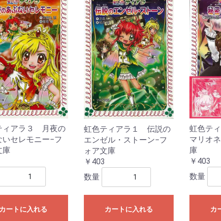
ティアラ３ 月夜の
虹色ティ
虹色ティアラ１ 伝説の
ないセレモニー−フ
マリオネ
エンゼル・ストーン−フ
文庫
庫
ォア文庫
￥403
￥403
数量
数量
カートに入れる
カートに入れる
カ