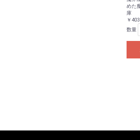
めた
庫
￥403
数量