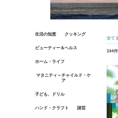
生活の知恵
クッキング
全て
|
マナー、礼儀、人づき
冠婚葬祭
スピーチ、挨拶
手紙、文書、ペン習字
くらしの法律
節約術
カレンダー、暦、日
風水、家相
実用事典
その他生活の知恵、生
ビューティー＆ヘルス
人気調理人、料理研究
料理入門・基本
家庭料理
素材、調味料、スパイ
調理器具
健康食、栄養、ダイエ
イタリア料理、フラン
洋食、その他西洋料理
中華料理
アジア料理
その他各国料理
和食、蕎麦、うどん、
おべんとう
パン
お菓子、スイーツ
フルーツ
シチュエーション別料
酒、ドリンク
専門料理、プロ用料理
その他料理
244件
あい、恋愛、家族
記、手帳、家計簿
き方、名言
家
ス、だし
ット食
ス料理
丼
理
書
ファッション、デザイ
ファッション・グッズ
和装、着付け
美容、ヘアケア、ネイ
ダイエット
ダイエット・グッズ付
家庭医学、体の知識
女性の医学
メンタルヘルス
健康法・長寿
健康グッズ付書籍
介護
ホーム・ライフ
ナー
付書籍
ルケア
書籍
ハウジング、リフォー
インテリア
雑貨
雑貨/ステーショナリ
家事、整理、収納
DIY
ガーデニング、園芸
ペット
マタニティ～チャイルド・ケ
ム、移住
ー/便利グッズ付書籍
ア
妊娠、出産、名付け
乳児ケア
子育て、食育
しつけ
子ども、ドリル
ファースト・ブック
未就学児向け絵本/も
低学年向読み物/絵本
中学年向読み物/絵本
高学年向読み物
キャラクター本/DVD
ファンシー、着せ替
ゲーム、遊び、なぞな
学習モノ/学習事典・
観察図鑑、飼育
工作
しかけ絵本
幼児向けドリル
就学児生向け参考書/
その他児童書/DVD
ハンド・クラフト
諸芸
じ/すうじ
え、女の子向け
ぞ、歌
図鑑
問題集/辞書