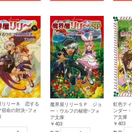
屋リリー８ 恋する
虹色ティ
魔界屋リリーＳＰ ジョ
フ宿命の対決−フォ
ンダー・
ー・ウルフの秘密−フォ
庫
ア文庫
ア文庫
￥403
￥403