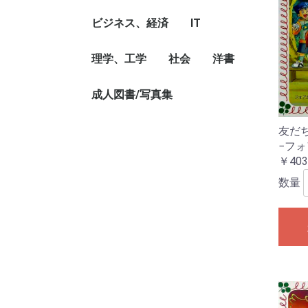
説
家、作品論
ラー
ドキュメンタリー
本、フォトエッセイ
論、執筆論
ビジネス
哲学、思想
宗教、信仰、神話
心理
教育
ビジネス、経済
IT
ビジネス読み物、経営
経営、経営理論・法
ビジネス・スキル
自己啓発
就職、資格
マネー・プラン
金融、通貨
経済、経済理論
国際経済/貿易
理学、工学
社会
パソコン、ソフト、ネ
モバイル
洋書
者評伝
規、マネジメント
ットワーク
科学、化学、物理、数
地球、天文、気象
生物、動物、生命科学
植物、農学
土木/建築工学
機械/金属/化学工学
電気/電子工学
その他理学、工学
成人図書/写真集
社会、社会問題
環境、エネルギー問
国際問題、領土問題、
政治、外交、行政
法律
児童洋書
映画/音楽/美術洋
乗り物洋書
洋書写真集
その他洋書
学
題、災害
紛争、テロ
成人図書/写真集
成人読み物
友だ
−フ
￥403
数量