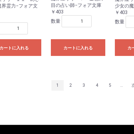
目の占い師−フォア文庫
少女の魔
魔界霊力−フォア文
￥403
￥403
数量
数量
カートに入れる
カートに入れる
カ
1
2
3
4
5
...