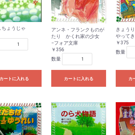
、
ス
しちょうじゃ
きょうり
アンネ・フランクものが
やってき
たり かくれ家の少女
￥375
−フォア文庫
￥356
数量
数量
カートに入れる
カートに入れる
カ