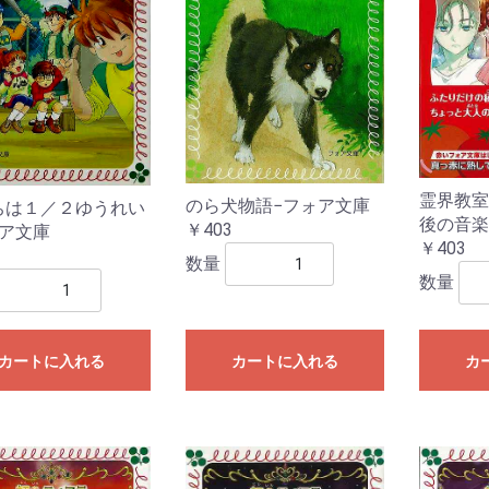
書
霊界教室
のら犬物語−フォア文庫
ちは１／２ゆうれい
後の音楽
￥403
ォア文庫
￥403
数量
数量
カートに入れる
カートに入れる
カ