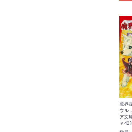
魔界
ウル
ア文
￥403