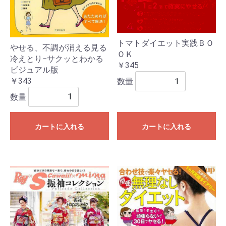
トマトダイエット実践ＢＯ
やせる、不調が消える見る
ＯＫ
冷えとり−サクッとわかる
￥345
ビジュアル版
￥343
数量
数量
カートに入れる
カートに入れる