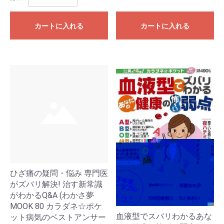
カートに入れる
カートに入れる
ひざ痛の疑問・悩み 専門医
がズバリ解決! 治す新常識
がわかるQ&A (わかさ夢
MOOK 80 カラダネ☆ポケ
血液型でスバリわかるあな
ット病気のベストアンサー