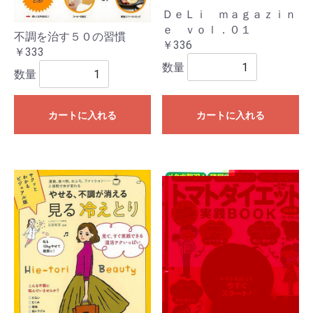
ＤｅＬｉ ｍａｇａｚｉｎ
ｅ ｖｏｌ．０１
不調を治す５０の習慣
￥336
￥333
数量
数量
カートに入れる
カートに入れる