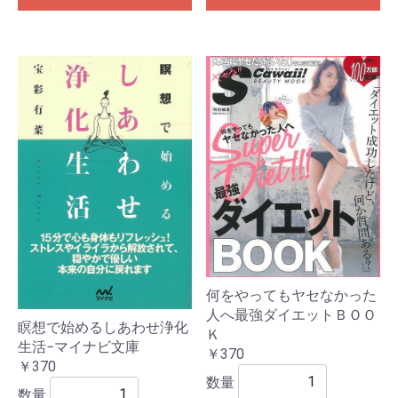
何をやってもヤセなかった
人へ最強ダイエットＢＯＯ
瞑想で始めるしあわせ浄化
Ｋ
生活−マイナビ文庫
￥370
￥370
数量
数量