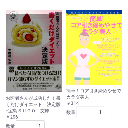
簡単！コア引き締めやせで
カラダ美人
お医者さんが成功した！書
￥314
くだけダイエット 決定版
−宝島ＳＵＧＯＩ文庫
数量
￥296
数量