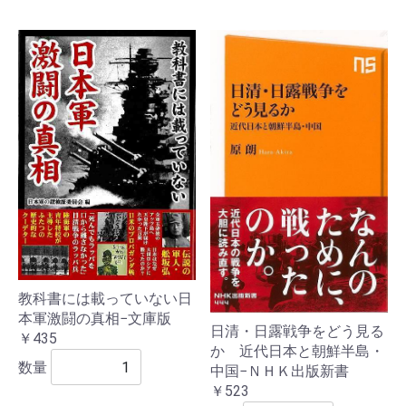
教科書には載っていない日
本軍激闘の真相−文庫版
日清・日露戦争をどう見る
￥435
か 近代日本と朝鮮半島・
数量
中国−ＮＨＫ出版新書
￥523