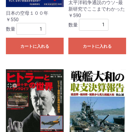
太平洋戦争通説のウソ−最
新研究でここまでわかった
日本の空母１００年
￥590
￥550
数量
数量
カートに入れる
カートに入れる