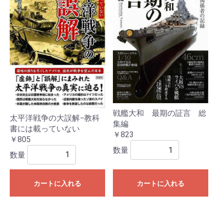
戦艦大和 最期の証言 総
太平洋戦争の大誤解−教科
集編
書には載っていない
￥823
￥805
数量
数量
カートに入れる
カートに入れる