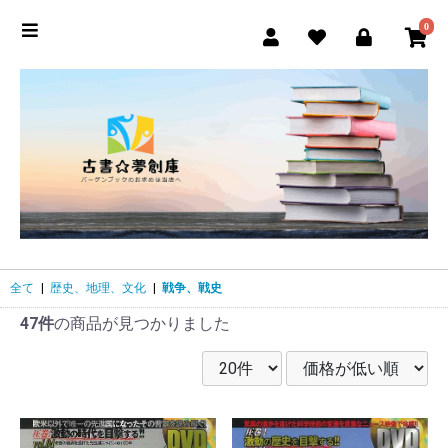
0
全て
|
歴史、地理、文化
|
戦争、戦史
47件
の商品が見つかりました