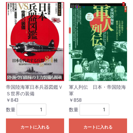
帝国陸海軍日本兵器図鑑Ｖ
軍人列伝 日本・帝国陸海
Ｓ世界の装備
軍
￥843
￥858
数量
数量
カートに入れる
カートに入れる