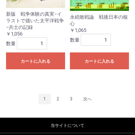
新版 戦争体験の真実−イ
永続敗戦論 戦後日本の核
ラストで描いた太平洋戦争
心
−兵士の記録
￥1,065
￥1,056
数量
数量
カートに入れる
カートに入れる
1
2
3
次へ
当サイトについて