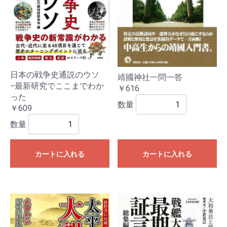
日本の戦争史通説のウソ
靖國神社一問一答
−最新研究でここまでわか
￥616
った
数量
￥609
数量
カートに入れる
カートに入れる