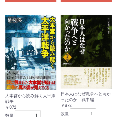
日本人はなぜ戦争へと向か
大本営から読み解く太平洋
ったのか 戦中編
戦争
￥872
￥872
数量
数量