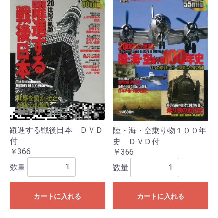
躍進する戦後日本 ＤＶＤ
陸・海・空乗り物１００年
付
史 ＤＶＤ付
￥366
￥366
数量
数量
カートに入れる
カートに入れる