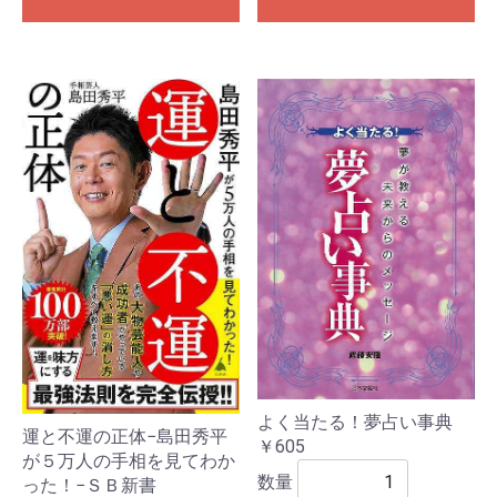
よく当たる！夢占い事典
運と不運の正体−島田秀平
￥605
が５万人の手相を見てわか
数量
った！−ＳＢ新書