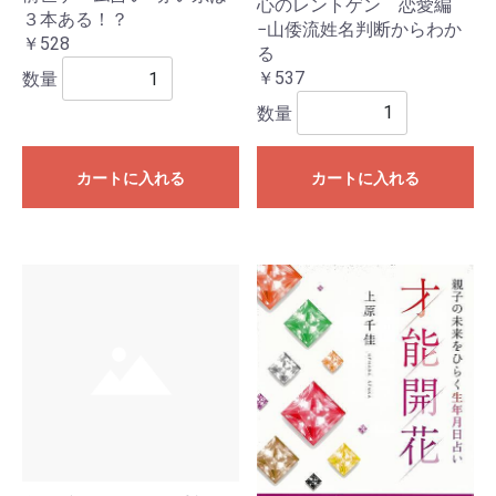
心のレントゲン 恋愛編
３本ある！？
−山倭流姓名判断からわか
￥528
る
￥537
数量
数量
カートに入れる
カートに入れる