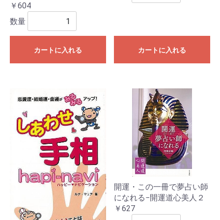
￥604
数量
カートに入れる
カートに入れる
開運・この一冊で夢占い師
になれる−開運道心美人２
￥627