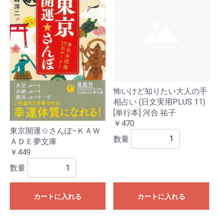
怖いけど知りたい大人の手
相占い (日文実用PLUS 11)
[単行本] 河合 祐子
￥470
東京開運☆さんぽ−ＫＡＷ
数量
ＡＤＥ夢文庫
￥449
数量
カートに入れる
カートに入れる