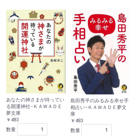
あなたの神さまが待ってい
島田秀平のみるみる幸せ手
る開運神社−ＫＡＷＡＤＥ
相占い−ＫＡＷＡＤＥ夢文
夢文庫
庫
￥483
￥483
数量
数量