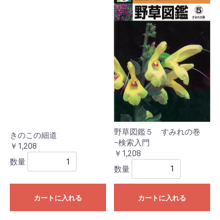
野草図鑑５ すみれの巻
きのこの細道
−検索入門
￥1,208
￥1,208
数量
数量
カートに入れる
カートに入れる