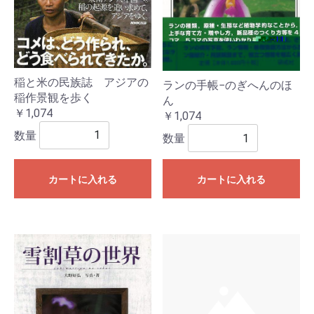
稲と米の民族誌 アジアの
ランの手帳−のぎへんのほ
稲作景観を歩く
ん
￥1,074
￥1,074
数量
数量
カートに入れる
カートに入れる