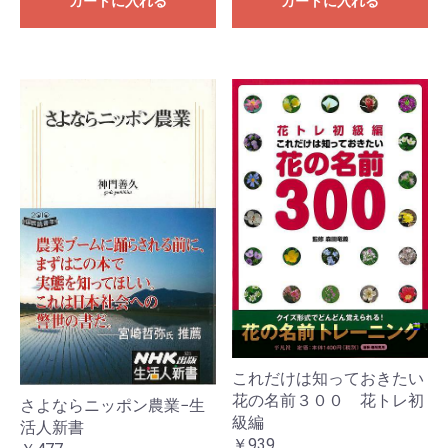
カートに入れる
カートに入れる
これだけは知っておきたい
花の名前３００ 花トレ初
さよならニッポン農業−生
級編
活人新書
￥939