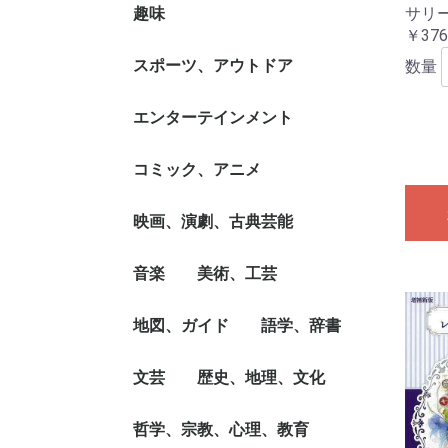
サリ
洋裁
和裁
ベビー服、子ども服
バッグ、袋物
刺繍、キルト、ステッ
編み物
その他手芸
レザー/ウッド/ペーパ
フェルト・クラフト、
その他クラフト
ペインティング
アート・フラワー
押し花
ラッピング、デコレー
折り紙、塗り絵
その他ハンド・クラフ
趣味
書道、書画、書道具
華道、花器
茶道、茶道具
舞踊、バレエ、ダン
チ、ビーズ
ー・クラフト
マスコット/小物づく
ション
ト
書集
￥376
カラオケ、歌本
カメラ、ビデオ、オー
模型、ラジコン、フィ
工作
イラスト、カット
鉄道
飛行機・船舶
ミリタリー
ギャンブル
カード・ゲーム、マジ
囲碁、将棋、麻雀、ボ
ゲーム攻略本
コレクション、収集
占い、運勢
ナンプレ
パズル、脳トレ
自動車、オートバイ
その他趣味
スポーツ、アウトドア
数量
ディオ
ギュア
ック
ード・ゲーム
球技
ゴルフ
アスリート競技
マリン・スポーツ
ウィンター・スポーツ
サイクリング、自転車
トレーニング、ランニ
武道、格闘技
アウトドア
釣り
登山
その他スポーツ/アウ
エンターテインメント
ング
トドア
エンターテインメント
サブ・カルチャー
タレント、ミュージシ
雑学
精神世界
超常、オカルト
コミック、アニメ
ャン、TV
コミック、劇画
アニメ
コミック技法
コミック/アニメ関連
ライト・ノベル
映画、演劇、古典芸能
書
映画
演劇
古典芸能
音楽
美術、工芸
クラシック
ロック、ジャズ、ポッ
ワールド・ミュージッ
音楽教本、曲集、スコ
音楽理論/評論、音楽
音楽/楽器入門書
地図、ガイド
作品集
絵画技法書
美術評論、美術史、作
デザイン
建築デザイン、建築遺
彫刻、工芸、陶芸
写真技法/テクニック
写真集・写真家
その他美術、工芸
語学、辞書
プス
ク
ア
史、音楽家
家伝
産
旅行/ドライブ・ガイ
グルメ・ガイド
旅行会話
その他目的別ガイド、
一般地図
その他目的別地図
文芸
歴史、地理、文化
英語
各国語
日本語、国語学
語学読み物/エッセイ
語学辞典・辞書
その他辞典・事典
ド
タウンガイド
ノベルス、近・現代小
歴史、時代小説
古典国文学
詩、詩集
短歌、俳句
海外文学、評論、作
SF、ミステリー、ホ
紀行、エッセイ
ノン・フィクション、
大人の絵本、イラスト
文芸評論、作家・作品
ブック・ガイド、出版
哲学、宗教、心理、教育
日本史、評伝
世界史、東洋史、評伝
地理、地誌、各国事情
文化、民族、風習
戦争、戦史