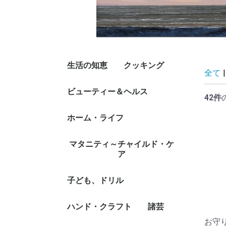
生活の知恵
クッキング
全て
|
マナー、礼儀、人づき
冠婚葬祭
スピーチ、挨拶
手紙、文書、ペン習字
くらしの法律
節約術
カレンダー、暦、日
風水、家相
実用事典
その他生活の知恵、生
ビューティー＆ヘルス
人気調理人、料理研究
料理入門・基本
家庭料理
素材、調味料、スパイ
調理器具
健康食、栄養、ダイエ
イタリア料理、フラン
洋食、その他西洋料理
中華料理
アジア料理
その他各国料理
和食、蕎麦、うどん、
おべんとう
パン
お菓子、スイーツ
フルーツ
シチュエーション別料
酒、ドリンク
専門料理、プロ用料理
その他料理
42件
あい、恋愛、家族
記、手帳、家計簿
き方、名言
家
ス、だし
ット食
ス料理
丼
理
書
ファッション、デザイ
ファッション・グッズ
和装、着付け
美容、ヘアケア、ネイ
ダイエット
ダイエット・グッズ付
家庭医学、体の知識
女性の医学
メンタルヘルス
健康法・長寿
健康グッズ付書籍
介護
ホーム・ライフ
ナー
付書籍
ルケア
書籍
ハウジング、リフォー
インテリア
雑貨
雑貨/ステーショナリ
家事、整理、収納
DIY
ガーデニング、園芸
ペット
マタニティ～チャイルド・ケ
ム、移住
ー/便利グッズ付書籍
ア
妊娠、出産、名付け
乳児ケア
子育て、食育
しつけ
子ども、ドリル
ファースト・ブック
未就学児向け絵本/も
低学年向読み物/絵本
中学年向読み物/絵本
高学年向読み物
キャラクター本/DVD
ファンシー、着せ替
ゲーム、遊び、なぞな
学習モノ/学習事典・
観察図鑑、飼育
工作
しかけ絵本
幼児向けドリル
就学児生向け参考書/
その他児童書/DVD
ハンド・クラフト
諸芸
じ/すうじ
え、女の子向け
ぞ、歌
図鑑
問題集/辞書
お守