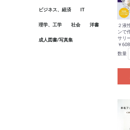
説
家、作品論
ラー
ドキュメンタリー
本、フォトエッセイ
論、執筆論
ビジネス
哲学、思想
宗教、信仰、神話
心理
教育
ビジネス、経済
IT
ビジネス読み物、経営
経営、経営理論・法
ビジネス・スキル
自己啓発
就職、資格
マネー・プラン
金融、通貨
経済、経済理論
国際経済/貿易
理学、工学
社会
パソコン、ソフト、ネ
モバイル
洋書
２液
者評伝
規、マネジメント
ットワーク
ンで
サリ
科学、化学、物理、数
地球、天文、気象
生物、動物、生命科学
植物、農学
土木/建築工学
機械/金属/化学工学
電気/電子工学
その他理学、工学
成人図書/写真集
社会、社会問題
環境、エネルギー問
国際問題、領土問題、
政治、外交、行政
法律
児童洋書
映画/音楽/美術洋
乗り物洋書
洋書写真集
その他洋書
￥608
学
題、災害
紛争、テロ
数量
成人図書/写真集
成人読み物