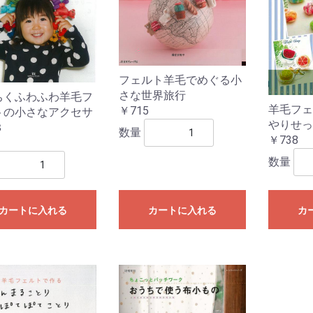
フェルト羊毛でめぐる小
さな世界旅行
ちくふわふわ羊毛フ
羊毛フェ
￥715
トの小さなアクセサ
やりせっ
３
数量
￥738
数量
カートに入れる
カートに入れる
カ