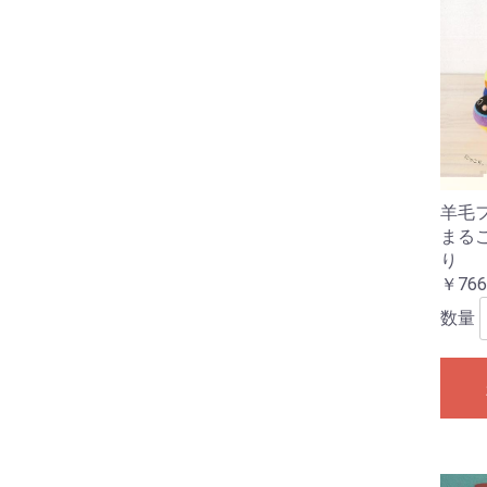
羊毛
まる
り
￥766
数量