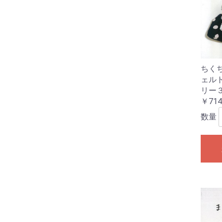
ちく
ェル
リー
￥714
数量