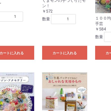
くまモンの手づくりだモ
ー
、
ス
ン！
￥572
１００均
数量
手芸
￥584
数量
カートに入れる
カートに入れる
カ