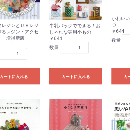
かわいい
つ
性レジンとＵＶレジ
牛乳パックでできる！お
￥644
作るレジン・アクセ
しゃれな実用小もの
ー 増補新版
￥644
書
数量
数量
カートに入れる
カートに入れる
カ