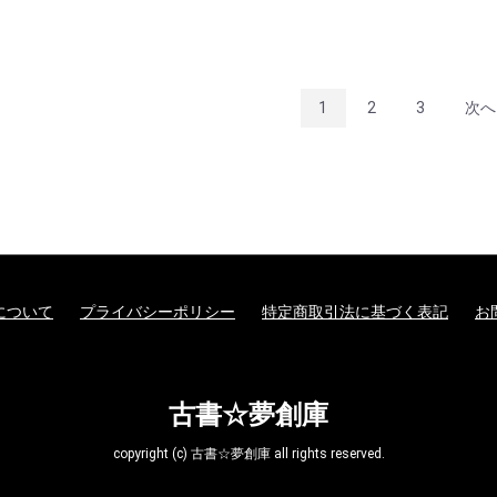
1
2
3
次へ
について
プライバシーポリシー
特定商取引法に基づく表記
お
古書☆夢創庫
copyright (c) 古書☆夢創庫 all rights reserved.