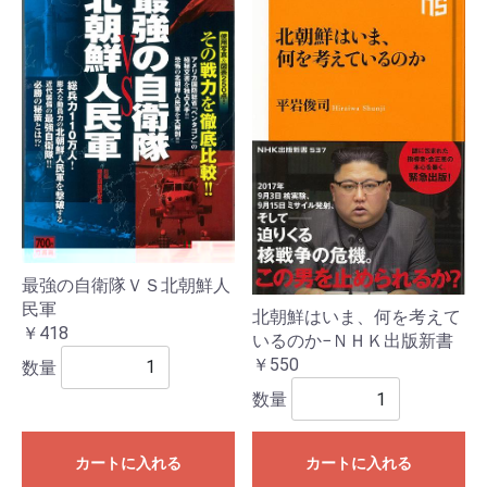
最強の自衛隊ＶＳ北朝鮮人
民軍
北朝鮮はいま、何を考えて
￥418
いるのか−ＮＨＫ出版新書
￥550
数量
数量
カートに入れる
カートに入れる