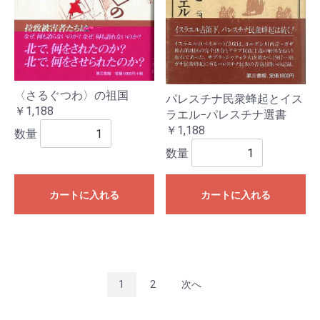
〈さるぐつわ〉の祖国
パレスチナ民衆蜂起とイス
￥1,188
ラエル−パレスチナ選書
￥1,188
数量
数量
カートに入れる
カートに入れる
1
2
次へ