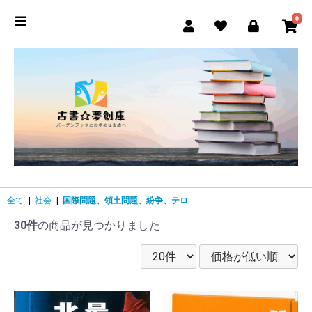
0
全て
|
社会
|
国際問題、領土問題、紛争、テロ
30件
の商品が見つかりました