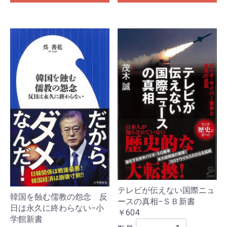
テレビが伝えない国際ニュ
韓国を蝕む儒教の怨念 反
ースの真相−ＳＢ新書
日は永久に終わらない−小
￥604
学館新書