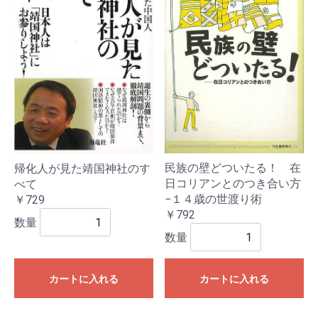
民族の壁どついたる！ 在
帰化人が見た靖国神社のす
日コリアンとのつき合い方
べて
−１４歳の世渡り術
￥729
￥792
数量
数量
カートに入れる
カートに入れる