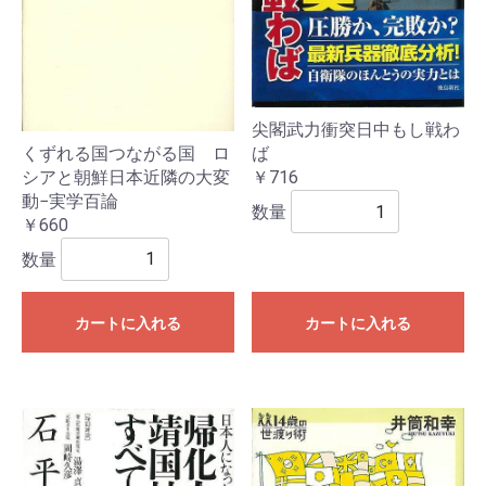
尖閣武力衝突日中もし戦わ
くずれる国つながる国 ロ
ば
シアと朝鮮日本近隣の大変
￥716
動−実学百論
数量
￥660
数量
カートに入れる
カートに入れる