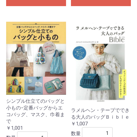
シンプル仕立てのバッグと
小もの−定番バッグからエ
ラメルヘン・テープででき
コバッグ、マスク、巾着ま
る大人のバッグＢｉｂｌｅ
で
￥1,007
￥1,001
数量