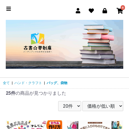
0
全て
|
ハンド・クラフト
|
バッグ、袋物
25件
の商品が見つかりました