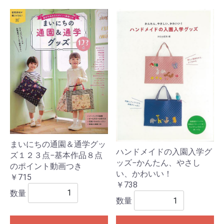
まいにちの通園＆通学グッ
ハンドメイドの入園入学グ
ズ１２３点−基本作品８点
ッズ−かんたん、やさし
のポイント動画つき
い、かわいい！
￥715
￥738
数量
数量