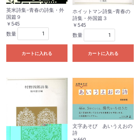
英米詩集−青春の詩集・外
ホイットマン詩集−青春の
国篇９
詩集・外国篇３
￥545
￥545
数量
数量
カートに入れる
カートに入れる
文字あそび あいうえおの
詩
￥660