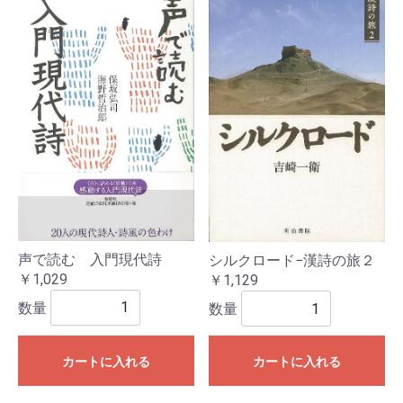
声で読む 入門現代詩
シルクロード−漢詩の旅２
￥1,029
￥1,129
数量
数量
カートに入れる
カートに入れる