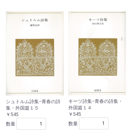
キーツ詩集−青春の詩集・
シュトルム詩集−青春の詩
外国篇１４
集・外国篇１５
￥545
￥545
数量
数量