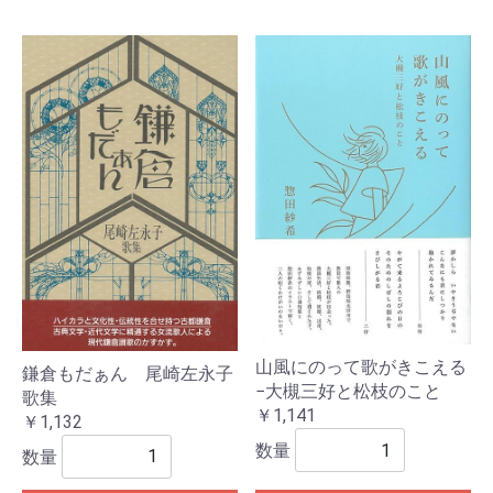
山風にのって歌がきこえる
鎌倉もだぁん 尾崎左永子
−大槻三好と松枝のこと
歌集
￥1,141
￥1,132
数量
数量