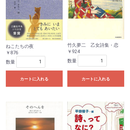
竹久夢二 乙女詩集・恋
ねこたちの夜
￥924
￥876
数量
数量
カートに入れる
カートに入れる