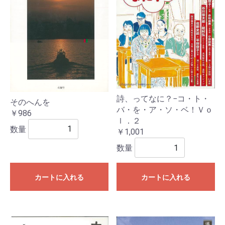
詩、ってなに？−コ・ト・
そのへんを
バ・を・ア・ソ・ベ！Ｖｏ
￥986
ｌ．２
数量
￥1,001
数量
カートに入れる
カートに入れる