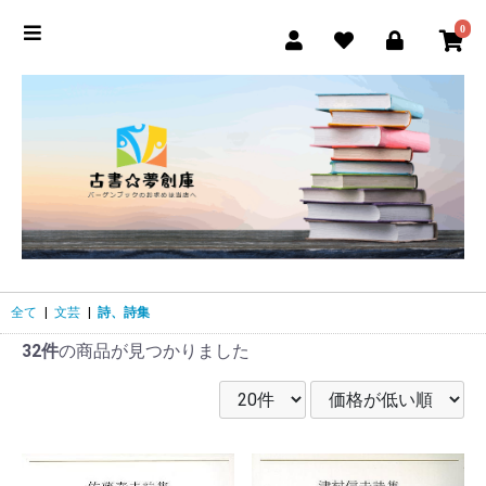
0
全て
|
文芸
|
詩、詩集
32件
の商品が見つかりました