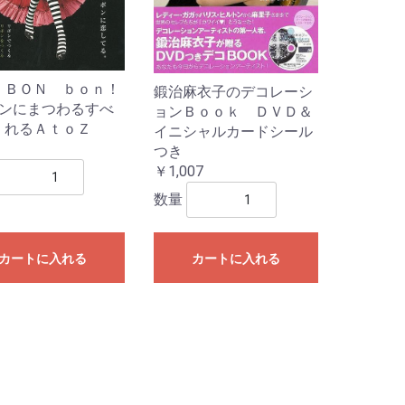
 ＢＯＮ ｂｏｎ！
鍛治麻衣子のデコレーシ
ボンにまつわるすべ
ョンＢｏｏｋ ＤＶＤ＆
書
くれるＡｔｏＺ
イニシャルカードシール
つき
￥1,007
数量
カートに入れる
カートに入れる