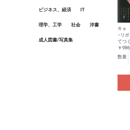
説
家、作品論
ラー
ドキュメンタリー
本、フォトエッセイ
論、執筆論
ビジネス
哲学、思想
宗教、信仰、神話
心理
教育
ビジネス、経済
IT
ビジネス読み物、経営
経営、経営理論・法
ビジネス・スキル
自己啓発
就職、資格
マネー・プラン
金融、通貨
経済、経済理論
国際経済/貿易
理学、工学
社会
パソコン、ソフト、ネ
モバイル
洋書
Ｒｅ
者評伝
規、マネジメント
ットワーク
−リ
科学、化学、物理、数
地球、天文、気象
生物、動物、生命科学
植物、農学
土木/建築工学
機械/金属/化学工学
電気/電子工学
その他理学、工学
成人図書/写真集
社会、社会問題
環境、エネルギー問
国際問題、領土問題、
政治、外交、行政
法律
児童洋書
映画/音楽/美術洋
乗り物洋書
洋書写真集
その他洋書
てつ
学
題、災害
紛争、テロ
￥986
成人図書/写真集
成人読み物
数量