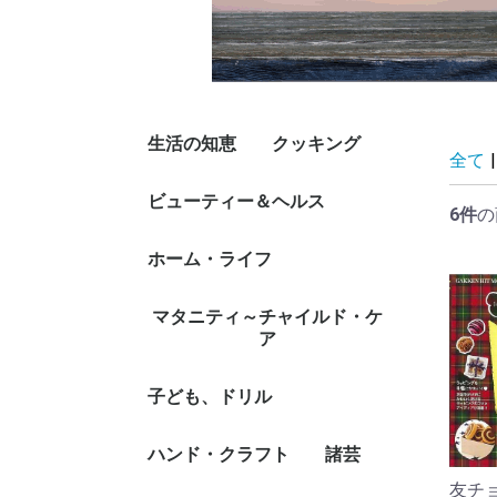
生活の知恵
クッキング
全て
|
マナー、礼儀、人づき
冠婚葬祭
スピーチ、挨拶
手紙、文書、ペン習字
くらしの法律
節約術
カレンダー、暦、日
風水、家相
実用事典
その他生活の知恵、生
ビューティー＆ヘルス
人気調理人、料理研究
料理入門・基本
家庭料理
素材、調味料、スパイ
調理器具
健康食、栄養、ダイエ
イタリア料理、フラン
洋食、その他西洋料理
中華料理
アジア料理
その他各国料理
和食、蕎麦、うどん、
おべんとう
パン
お菓子、スイーツ
フルーツ
シチュエーション別料
酒、ドリンク
専門料理、プロ用料理
その他料理
6件
の
あい、恋愛、家族
記、手帳、家計簿
き方、名言
家
ス、だし
ット食
ス料理
丼
理
書
ファッション、デザイ
ファッション・グッズ
和装、着付け
美容、ヘアケア、ネイ
ダイエット
ダイエット・グッズ付
家庭医学、体の知識
女性の医学
メンタルヘルス
健康法・長寿
健康グッズ付書籍
介護
ホーム・ライフ
ナー
付書籍
ルケア
書籍
ハウジング、リフォー
インテリア
雑貨
雑貨/ステーショナリ
家事、整理、収納
DIY
ガーデニング、園芸
ペット
マタニティ～チャイルド・ケ
ム、移住
ー/便利グッズ付書籍
ア
妊娠、出産、名付け
乳児ケア
子育て、食育
しつけ
子ども、ドリル
ファースト・ブック
未就学児向け絵本/も
低学年向読み物/絵本
中学年向読み物/絵本
高学年向読み物
キャラクター本/DVD
ファンシー、着せ替
ゲーム、遊び、なぞな
学習モノ/学習事典・
観察図鑑、飼育
工作
しかけ絵本
幼児向けドリル
就学児生向け参考書/
その他児童書/DVD
ハンド・クラフト
諸芸
じ/すうじ
え、女の子向け
ぞ、歌
図鑑
問題集/辞書
友チ