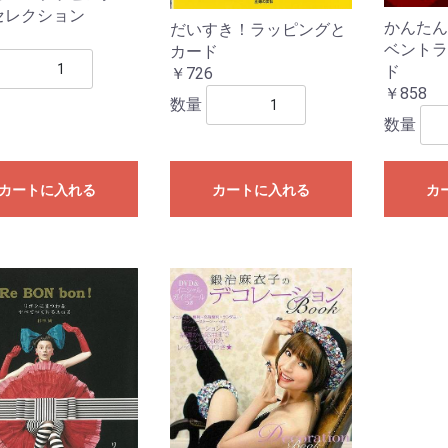
、
ス
セレクション
かんたん
だいすき！ラッピングと
ベントラ
カード
ド
￥726
￥858
数量
数量
カートに入れる
カートに入れる
カ