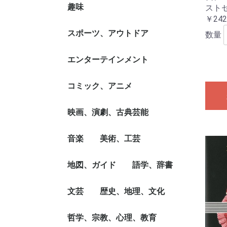
洋裁
和裁
ベビー服、子ども服
バッグ、袋物
刺繍、キルト、ステッ
編み物
その他手芸
レザー/ウッド/ペーパ
フェルト・クラフト、
その他クラフト
ペインティング
アート・フラワー
押し花
ラッピング、デコレー
折り紙、塗り絵
その他ハンド・クラフ
趣味
書道、書画、書道具
華道、花器
茶道、茶道具
舞踊、バレエ、ダン
スト
チ、ビーズ
ー・クラフト
マスコット/小物づく
ション
ト
書集
￥242
カラオケ、歌本
カメラ、ビデオ、オー
模型、ラジコン、フィ
工作
イラスト、カット
鉄道
飛行機・船舶
ミリタリー
ギャンブル
カード・ゲーム、マジ
囲碁、将棋、麻雀、ボ
ゲーム攻略本
コレクション、収集
占い、運勢
ナンプレ
パズル、脳トレ
自動車、オートバイ
その他趣味
スポーツ、アウトドア
数量
ディオ
ギュア
ック
ード・ゲーム
球技
ゴルフ
アスリート競技
マリン・スポーツ
ウィンター・スポーツ
サイクリング、自転車
トレーニング、ランニ
武道、格闘技
アウトドア
釣り
登山
その他スポーツ/アウ
エンターテインメント
ング
トドア
エンターテインメント
サブ・カルチャー
タレント、ミュージシ
雑学
精神世界
超常、オカルト
コミック、アニメ
ャン、TV
コミック、劇画
アニメ
コミック技法
コミック/アニメ関連
ライト・ノベル
映画、演劇、古典芸能
書
映画
演劇
古典芸能
音楽
美術、工芸
クラシック
ロック、ジャズ、ポッ
ワールド・ミュージッ
音楽教本、曲集、スコ
音楽理論/評論、音楽
音楽/楽器入門書
地図、ガイド
作品集
絵画技法書
美術評論、美術史、作
デザイン
建築デザイン、建築遺
彫刻、工芸、陶芸
写真技法/テクニック
写真集・写真家
その他美術、工芸
語学、辞書
プス
ク
ア
史、音楽家
家伝
産
旅行/ドライブ・ガイ
グルメ・ガイド
旅行会話
その他目的別ガイド、
一般地図
その他目的別地図
文芸
歴史、地理、文化
英語
各国語
日本語、国語学
語学読み物/エッセイ
語学辞典・辞書
その他辞典・事典
ド
タウンガイド
ノベルス、近・現代小
歴史、時代小説
古典国文学
詩、詩集
短歌、俳句
海外文学、評論、作
SF、ミステリー、ホ
紀行、エッセイ
ノン・フィクション、
大人の絵本、イラスト
文芸評論、作家・作品
ブック・ガイド、出版
哲学、宗教、心理、教育
日本史、評伝
世界史、東洋史、評伝
地理、地誌、各国事情
文化、民族、風習
戦争、戦史