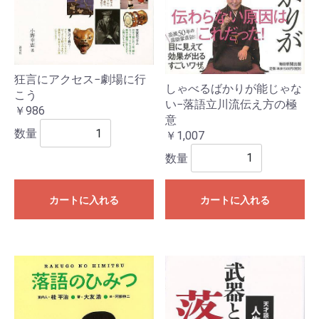
狂言にアクセス−劇場に行
しゃべるばかりが能じゃな
こう
い−落語立川流伝え方の極
￥986
意
数量
￥1,007
数量
カートに入れる
カートに入れる