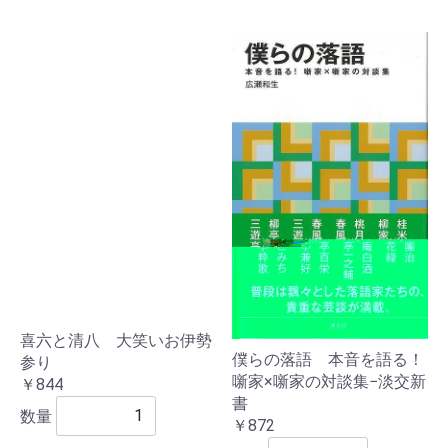
喜六と清八 大笑いお伊勢
僕らの落語 本音を語る！
参り
噺家×噺家の対談集−淡交新
￥844
書
数量
￥872