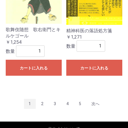
歌舞伎随想 歌右衛門とキ
精神科医の落語処方箋
ルケゴール
￥1,271
￥1,254
数量
数量
カートに入れる
カートに入れる
1
2
3
4
5
次へ