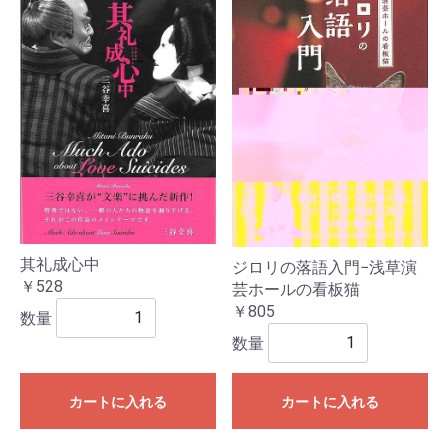
其礼成心中
ジロリの落語入門−浅草演
￥528
芸ホールの看板猫
￥805
数量
数量
カートに入れる
カートに入れる