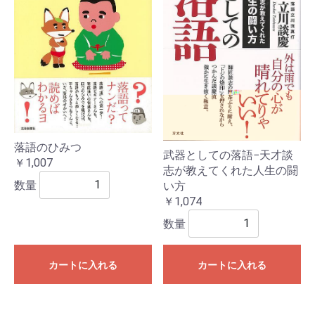
落語のひみつ
武器としての落語−天才談
￥1,007
志が教えてくれた人生の闘
数量
い方
￥1,074
数量
カートに入れる
カートに入れる