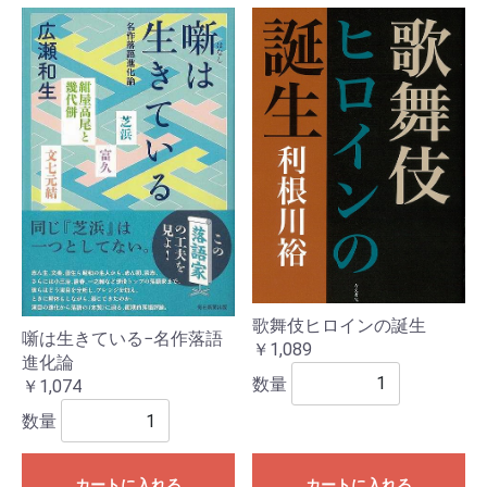
歌舞伎ヒロインの誕生
噺は生きている−名作落語
￥1,089
進化論
数量
￥1,074
数量
カートに入れる
カートに入れる