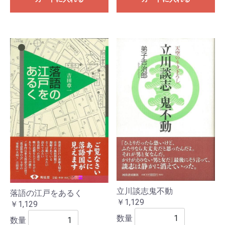
立川談志鬼不動
落語の江戸をあるく
￥1,129
￥1,129
数量
数量