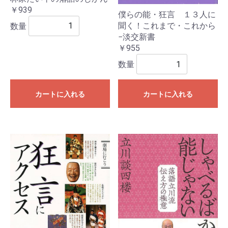
￥939
僕らの能・狂言 １３人に
数量
聞く！これまで・これから
−淡交新書
￥955
数量
カートに入れる
カートに入れる