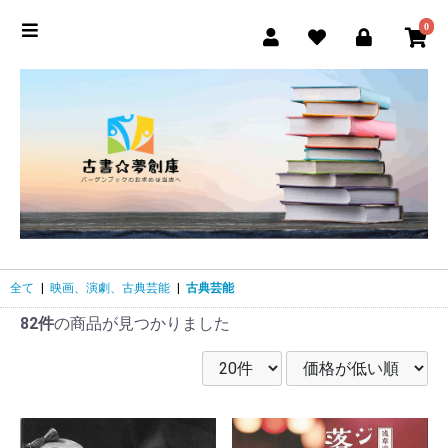
0
全て
|
映画、演劇、古典芸能
|
古典芸能
82件
の商品が見つかりました