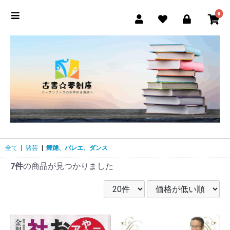
0
全て
|
諸芸
|
舞踊、バレエ、ダンス
7件
の商品が見つかりました