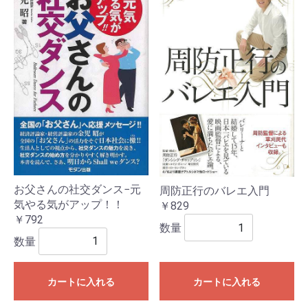
お父さんの社交ダンス−元
周防正行のバレエ入門
気やる気がアップ！！
￥829
￥792
数量
数量
カートに入れる
カートに入れる