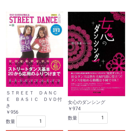
ＳＴＲＥＥＴ ＤＡＮＣ
Ｅ ＢＡＳＩＣ ＤＶＤ付
女心のダンシング
き
￥974
￥956
数量
数量